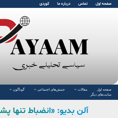
صفحە اول
تماس
دربارە ما
کوردی
صفحە اول
مقالات
جنبش‌های اجتماعی
گوناگون
سایت‌های دیگر
آلن بدیو: «انضباط تنها پ