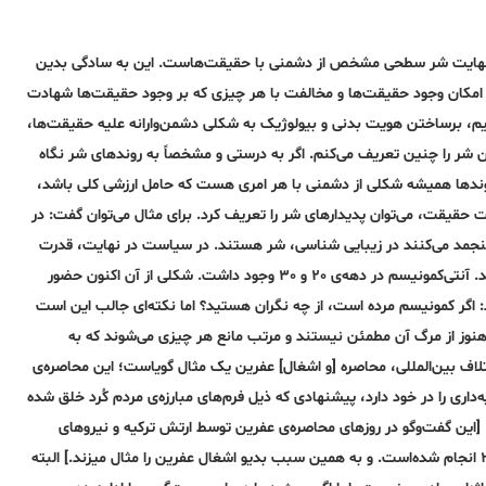
 در نهایت شر سطحی مشخص از دشمنی با حقیقت‌هاست. این به‌ ساد‌گی بدین
 امکان وجود حقیقت‌ها و مخالفت با هر چیزی که بر وجود حقیقت‌ها شهادت
تیم، برساختن هویت بدنی و بیولوژیک به‌ شکلی دشمن‌وارانه‌ علیه‌ حقیقت‌ها،
شر را چنین تعریف می‌کنم. اگر به‌ درستی و مشخصاً به‌ روندهای شر نگاه
وندها همیشه‌ شکلی از دشمنی با هر امری هست که حامل ارزشی کلی باشد،
 حقیقت، می‌توان پدیدارهای شر را تعریف کرد. برای مثال می‌توان گفت: در
ن منجمد می‌کنند در زیبایی شناسی، شر هستند. در سیاست در نهایت، قدرت
شر تمام آن چیزی است که خود را در عنصر ضدکمونیستی معاصر نشان می‌دهد. آنتی‌کمونیسم در د‌هه‌ی ٢٠ و ٣٠ وجود داشت. شکلی از آن اکنون حضور
: اگر کمونیسم مرده ‌است، از چه‌ نگران هستید؟ اما نکته‌ای جالب این است
هنوز از مرگ آن مطمئن نیستند و مرتب مانع هر چیزی می‌شوند که به‌
لاف بین‌المللی، محاصره‌ [و اشغال] عفرین یک مثال گویاست؛ این محاصره‌ی
اری را در خود دارد، پیشنهادی که ذیل فرم‌های مبارزه‌ی مردم کُرد خلق شده‌
ین گفت‌وگو در روزهای محاصره‌ی عفرین توسط ارتش ترکیه و نیروهای
اسلامگرای وابسته‌ به‌ آن و با چراغ سبز ائتلاف بین‌المللی و روسیه‌ در سال ۲۰۱۸ انجام شده‌است. و به‌ همین سبب بدیو اشغال عفرین را مثال میزند.] البته