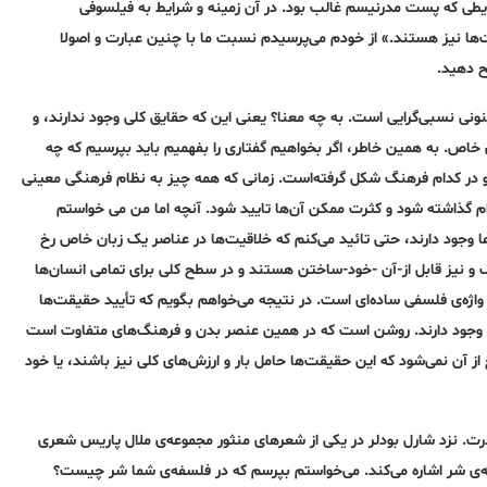
ایطی
که
پست مدرنیسم غالب بود. در آن زمینه‌ و شرایط به‌ فیلسوفی
ت‌ها نیز هستند.» از خودم می
پرسیدم نسبت ما با چنین عبارت و اصولا
یح دهید.
ونی نسبی‌گرایی است. به‌ چه‌ معنا؟ یعنی این که حقایق کلی وجود ندارند، و
 خاص. به‌ همین خاطر، اگر بخواهیم گفتاری را بفهمیم باید بپرسیم که چه‌
 در کدام فرهنگ شکل گرفته‌است. زمانی که همه‌ چیز به‌ نظام فرهنگی معینی
ام گذاشته‌ شود و کثرت ممکن آن‌ها تایید شود. آنچه‌ اما من می خواستم
ا وجود دارند، حتی تائید می‌کنم که خلاقیت‌ها در عناصر یک زبان خاص رخ
رک و نیز قابل از-آن -خود-ساختن هستند و در سطح کلی برای تمامی انسان‌ها
اژه‌ی فلسفی ساده‌ای است. در نتیجه‌ می‌خواهم بگویم که تأیید حقیقت‌ها
فاوت وجود دارند. روشن است که در همین عنصر بدن و فرهنگ‌های متفاوت است
از آن نمی‌شود که این حقیقت‌ها حامل بار و ارزش‌های کلی نیز باشند، یا خود
ت. نزد شارل بودلر در یکی از شعرهای منثور مجموعه‌ی ملال پاریس شعری
‌ی شر اشاره‌ می‌کند
. می‌خواستم بپرسم
که
در فلسفه‌ی شما شر چیست؟