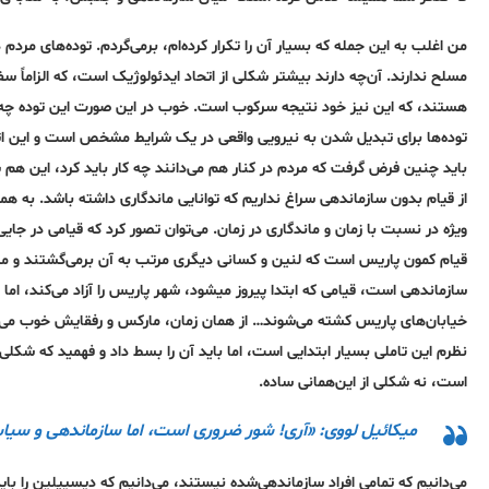
من اغلب به‌ این جمله‌ که بسیار آن را تکرار کرده‌ام، برمی‌گردم. توده‌های مرد
مسلح ندارند. آن‌چه‌ دارند بیشتر شکلی از اتحاد ایدئولوژیک است، که الزاماً
هستند، که این نیز خود نتیجه سرکوب است. خوب در این صورت این توده‌ چه‌ در 
توده‌ها برای تبدیل شدن به‌ نیرویی واقعی در یک شرایط مشخص است و این اتحاد
باید چنین فرض گرفت که مردم در کنار هم می‌دانند چه‌ کار باید کرد، این هم
از قیام بدون سازماندهی سراغ نداریم که توانایی ماندگاری داشته‌ باشد. به
ویژه‌ در نسبت با زمان و ماندگاری در زمان. می‌توان تصور کرد که قیامی در جایی 
قیام کمون پاریس است که لنین و کسانی دیگری مرتب به‌ آن برمی‌گشتند و من نیز
سازماندهی است، قیامی که ابتدا پیروز میشود، شهر پاریس را آزاد می‌کند، اما
خیابان‌های پاریس کشته می‌شوند… از همان زمان، مارکس و رفقایش خوب می‌دان
نظرم این تاملی بسیار ابتدایی است، اما باید آن را بسط داد و فهمید که شکل
است، نه‌ شکلی از این‌همانی ساده‌.
میکائیل لووی: «آری! شور ضروری است، اما سازماندهی و سیا
می‌دانیم که تمامی افراد سازماندهی‌شده‌ نیستند، می‌دانیم که دیسیپلین را 