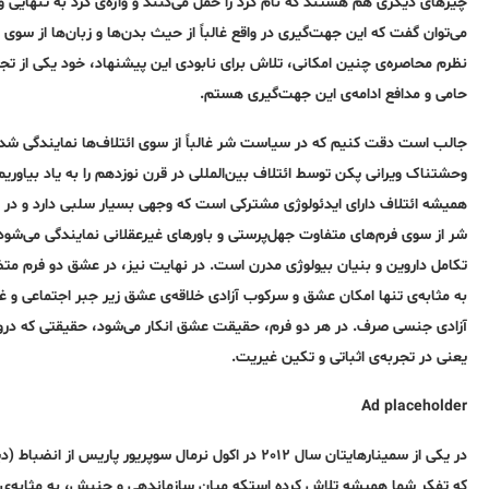
چیزهای دیگری هم هستند که نام کُرد را حمل می‌کنند و واژه‌ی کُرد به‌ تنهایی و
می‌توان گفت که این جهت‌گیری در واقع غالباً از حیث بدن‌ها و زبان‌ها از سوی 
نظرم محاصره‌ی چنین امکانی، تلاش برای نابودی این پیشنهاد، خود یکی از
حامی و مدافع ادامه‌ی این جهت‌گیری هستم.
جالب است دقت کنیم که در سیاست شر غالباً از سوی ائتلاف‌ها نمایندگی شده ‌ا
وحشتناک ویرانی پکن توسط ائتلاف بین‌المللی در قرن نوزدهم را به‌ یاد بیاو
همیشه‌ ائتلاف دارای ایدئولوژی مشترکی است که وجهی بسیار سلبی دارد و‌ در نها
شر از سوی فرم‌های متفاوت جهل‌پرستی و باورهای غیرعقلانی نمایندگی می‌شود. ن
تکامل داروین و بنیان بیولوژی مدرن است. در نهایت نیز، در عشق دو فرم متض
به‌ مثابه‌ی تنها امکان عشق و سرکوب آزادی خلاقه‌ی عشق زیر جبر اجتماعی و غال
آزادی جنسی صرف. در هر دو فرم، حقیقت عشق انکار می‌شود، حقیقتی که درونم
یعنی در تجربه‌ی اثباتی و تکین غیریت.
Ad placeholder
در یکی از سمینارهایتان سال ٢٠١٢ در اکول نرمال سوپریور پاریس از انضباط (دیسپلین) به‌ مثابه‌ی «تنها پشتوانه‌ی ستمدیدگان» سخن گفتید. می‌شود گفت
که
تفکر شما همیشه‌ تلاش
کرده است
که
میان سازماندهی و جنبش، به‌ مثابه‌ی