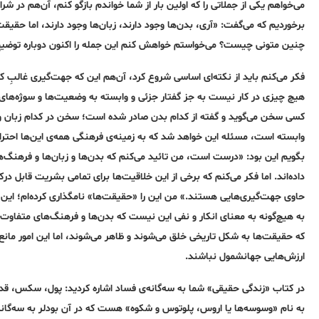
می‌خواهم یکی از جملاتی را
که
اولین بار از شما خواندم بازگو
کنم
، آن‌هم در شر
برخوردیم
که
می‌گفت: «آری، بدن‌ها وجود دارند، زبان‌ها وجود دارند، اما حقیق
چنین متونی چیست؟ می‌خواستم خواهش
کنم
این جمله‌ را اکنون دوباره‌ توض
فکر می‌کنم باید از نکته‌ای اساسی شروع کرد، آن‌هم این که جهت‌گیری غالبِ کن
هیچ چیزی در کار نیست به‌ جز گفتار جزئی و وابسته‌ به‌ وضعیت‌ها و سوژه‌های
کسی سخن می‌گوید و گفته‌ از کدام بدن صادر شده ‌است؛‌ سخن در کدام زبان و
وابسته‌ است، مسئله‌‌ این خواهد شد که به‌ زمینه‌ی فرهنگی همه‌ی این‌ها احتر
بگویم این بود: «درست است، من تائید می‌کنم که بدن‌ها و زبان‌ها و فرهنگ‌ه
داده‌اند. اما فکر می‌کنم که برخی از این خلاقیت‌ها برای تمامی بشریت قابل د
حاوی جهت‌گیری‌هایی هستند.» من این را «حقیقت‌ها» نامگذاری کرده‌ام؛ این و
به‌ هیچ‌گونه‌ به‌ معنای انکار و نفی این نیست که بدن‌ها و فرهنگ‌های مت
که حقیقت‌ها به‌ شکل تاریخی خلق می‌شوند و ظاهر می‌شوند، اما این امور مانع 
ارزش‌هایی جهانشمول نباشند.
در
کتاب
«زندگی حقیقی»
شما به‌ سه‌گانه‌ی فساد اشاره‌
کردید
: پول، سکس، قدر
به‌ نام «وسوسه‌ها یا اروس، پلوتوس و شکوه» هست
که
در آن بودلر به‌ سه‌گانه