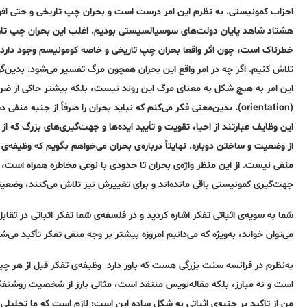
احزاب کمونیستی. به‌ نظرم این امر درست است و بحران چپ تاریخی و حتی افول
هشتاد شاهد پایان دولت‌های سوسیالسیستی بودیم. اغلب این بحران چپ تاری
خطرناک است، چون اگر واقعا بحران چپ تاریخی و خاصه‌ کومونیسم وجود دارد، ب
تلاش کنیم. اگر چه‌ در امر واقع این بحران همچون مرگ تفسیر می‌شود. بدین‌گونه‌
این امر به‌ هیچ شکل به‌ معنای مرگ این روند نیست، بلکه‌ بیشتر حاکی از ضر
(orientation). بدین‌معنی فکر می‌کنم که‌ نباید بحران را صرفاً از جن
این وظایف عبارتند از احیا، تقویت و تأیید ایده‌ها و جهت‌گیری‌های بزرگ که‌ از
از وضعیت و ساختن دوباره‌. نهایتاً درباره‌ی بحران می‌خواهم بگویم که‌ وظیفه‌
منفی نیست. از این منظر واژه‌ی بحران تا حدودی با نوعی مخاطره‌ همراه است، 
جهت‌گیری کمونیستی باقی مانده‌اند و برای تغییرش نیز تلاش می‌کنند، وضعی
شما به‌ سویه‌ی اثباتی تفکر اشاره‌ کردید و در فلسفه‌ی شما تفکر اثباتی در تقابل
می‌توان خواند، به‌‌ویژه‌ که‌ می‌دانیم امروزه‌ بیشتر بر وجه‌ منفی تفکر تأکید می‌ش
به‌نظرم در فرانسه‌ سنت بزرگی هست که‌ باور دارد ‌ وظیفه‌ی تفکر قبل از هر چ
است و نه‌ مبارز، بلکه‌ مقاله‌نویس منتقد است، مثالی بارز از شخصیت روشنف
من از تاکید بر جنبه‌ی اثباتی به‌ شکل ساده‌ این است: لازم است که‌ ما تح