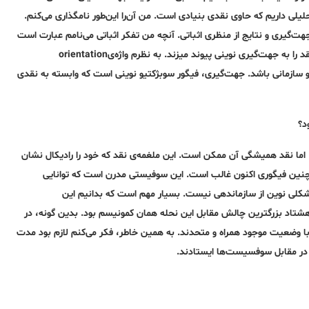
لی داریم که‌ حاوی نقدی بنیادی است. من آن‌را این‌طور نامگذاری می‌کنم.
، جهت‌گیری و نتایج از منظری اثباتی. آنچه‌ من تفکر اثباتی می‌نامم عبارت است
از تفکری که‌ اگرچه‌ حاوی نقد وضعیت موجود است، اما به‌ شکلی بنیادی این نقد را به‌ جهت‌گیری نوینی پیوند میزند. به ‌نظرم واژه‌یorientation
ازمانی باشد. جهت‌گیری، فیگور سوبژکتیو نوینی است که‌ وابسته‌ به‌ نقدی
د؟
اما نقد همیشگی آن ممکن است. این ملغمه‌ی نقد که‌ خود را رادیکال نشان
نین فیگوری اکنون غالب است. این سوفیستی مدرن است که‌ توانایی
ی شکلی نوین از سازماندهی نیست. بسیار مهم است که‌ بدانیم این
هشتاد بزرگترین چالش مقابل این نحله‌ همان کمونیسم بود. بدین گونه‌، در
 وضعیت موجود همراه و متحدند. به‌ همین خاطر، فکر می‌کنم لازم بود مدت
ا در مقابل سوفسیست‌ها ایستادند.