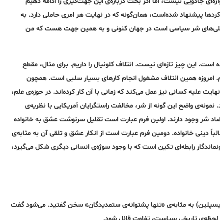
اژه‌ای جادویی نیست، اما اگر بحث درباره‌ی این جهت‌گیری را ادامه‌ دهیم
کردها پیشنهاد شده‌است، همان‌گونه‌ که در نهایت هر امری حاملی دارد. به‌
 تجلی‌های شر سیاسی است در جهان کنونی و به‌ همین جهت هست که من
ست. این چیز تازه‌ای نیست. ائتلاف کلونیال را داریم. برای مثال، مقطع
ریم. امروزه‌ همین ائتلاف مشغول انجام کارهای بسیار سلبی است. همچون
یت علیه‌ کسانی نیز عمل می‌کند که زمانی با آن کار کرده‌اند. در حوزه‌ی علم،
مونه‌ی واضح این گونه‌ از شر، مخالفت راستگرایان آمریکایی با‌ نظریه‌ی
اد شر وجود دارند. اولین فرم عبارت است تقلیل سرنوشت عشق به‌ خانواده‌
باً دینی خانواده‌. دومین فرم عبارت است از انکار عشق و تلقی آن به‌ مثابه‌ی
اندگار رابطه‌ای تکین است که با وجود سوژه‌ی انسانی دیگری شکل می‌گیرد،
 لحظه‌ی تاریخی سیاست، تفاوت قائل شود.