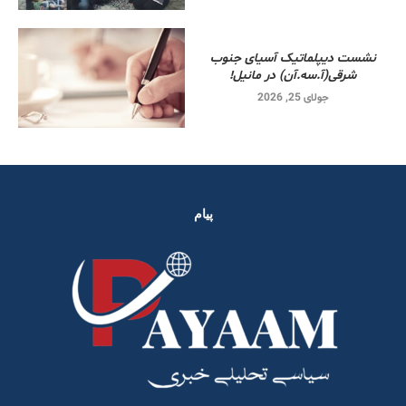
نشست دیپلماتیک آسیای جنوب
شرقی‌(آ.سه.آن) در مانیل!
جولای 25, 2026
پیام