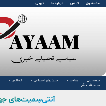
صفحە اول
تماس
دربارە ما
کوردی
صفحە اول
مقالات
جنبش‌های اجتماعی
گوناگون
سایت‌های دیگر
آنتی‌سِمیت‌های جه