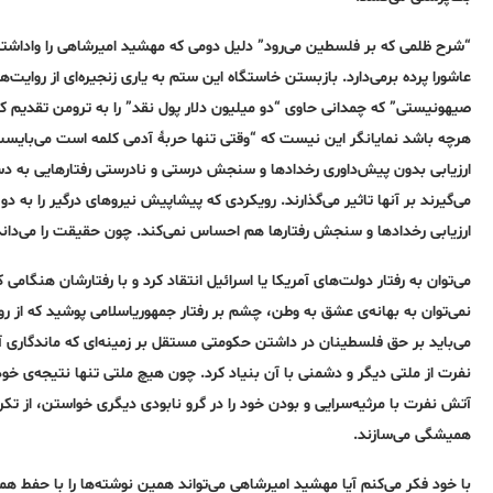
“شرح ظلمی که بر فلسطین می‌رود” دلیل دومی که مهشید امیرشاهی را واداشته ت
عاشورا پرده برمی‌دارد. بازبستن خاستگاه این ستم به یاری زنجیره‌ای از روایت‌
صیهونیستی” که چمدانی حاوی “دو میلیون دلار پول نقد” را به ترومن تقدیم کر
هرچه باشد نمایانگر این نیست که “وقتی تنها حربۀ آدمی کلمه است می‌بای
ارزیابی بدون پیش‌داوری رخدادها و سنجش درستی و نادرستی رفتارهایی به دست م
می‌گیرند بر آنها تاثیر می‌گذارند. رویکردی که پیشاپیش نیروهای درگیر را به دو
ارزیابی رخدادها و سنجش رفتارها هم احساس نمی‌کند. چون حقیقت را می‌داند. 
می‌توان به رفتار دولت‌های آمریکا یا اسرائیل انتقاد کرد و با رفتارشان هنگامی 
نمی‌توان به بهانه‌ی عشق به وطن، چشم بر رفتار جمهوریاسلامی پوشید که از
می‌باید بر حق فلسطینان در داشتن حکومتی مستقل بر زمینه‌ای که ماندگاری آن را
نفرت از ملتی دیگر و دشمنی با آن بنیاد کرد. چون هیچ ملتی تنها نتیجه‌ی
آتش نفرت با مرثیه‌سرایی و بودن خود را در گرو نابودی دیگری خواستن، از تکرا
همیشگی می‌سازند.
با خود فکر می‌کنم آیا مهشید امیرشاهی می‌تواند همین نوشته‌ها را با حفط همه‌