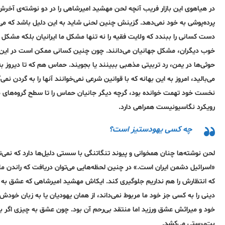
در هیاهوی این بازار فریب آنچه لحن مهشید امیرشاهی را در دو نوشته‌ی آخرش 
پرده‌پوشی به خود نمی‌دهد. گزینش چنین لحنی شاید به این دلیل باشد که 
دست کسانی را ببندد که ولایت فقیه را نه تنها مشکل ما ایرانیان بلکه مشکل
خوب دیگران، مشکل جهانیان می‌دانند. چون چنین کسانی ممکن است در این هم‌ده
حوثی‌ها در یمن، رد تربیتی مذهبی ببینند یا بجویند. حماس هم که تا دیروز به
می‌بالید، امروز به این بهانه که با قوانین شرعی نمی‌خوانند آنها را به گردن نم
نخست خود تهمت خوانده بود، گرچه دیگر جانیان حماس را تا سطح گروه‌های مقا
رویکرد نگاسیونیست همراهی دارد.
چه کسی یهودستیز است؟
لحن نوشته‌ها چنان همخوانی و پیوند تنگاتنگی با سستی دلیل‌ها دارد که نم
«اسرائیل دشمن ایران است.» در چنین لحظه‌هایی می‌توان دریافت که راندن م
که انتظارش را هم نداریم جلوگیری کند. ایکاش مهشید امیرشاهی که عشق به 
دینی را به کسی جز خود ما مربوط نمی‌داند، از همان یهودیان یا به زبان خودش 
خود و میراثش عشق ورزید اما منتقد بی‌رحم آن بود. چون عشق به چیزی اگر برای
بت‌پرستی می‌کشد.