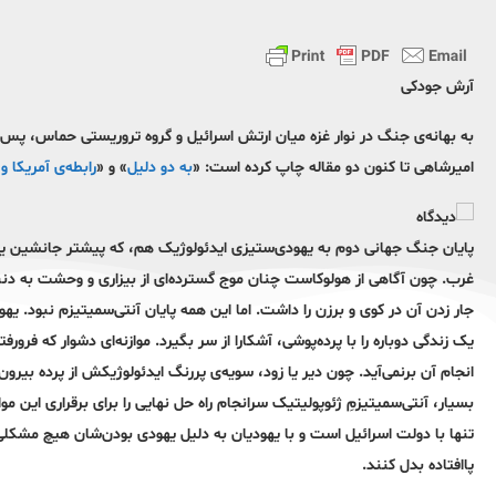
آرش جودکی
به بهانه‌ی جنگ در نوار غزه میان ارتش اسرائیل و گروه تروریستی حماس، پس
امیرشاهی تا کنون دو مقاله چاپ کرده است: «
به دو دلیل
» و «
رابطه‌ی آمریکا و
پایان جنگ جهانی دوم به یهودی‌ستیزی ایدئولوژیک هم، که پیشتر جانشین یهو
غرب. چون آگاهی از هولوکاست چنان موج گسترده‌ای از بیزاری و وحشت به دنبال 
جار زدن آن در کوی و برزن را داشت. اما این همه پایان آنتی‌سمیتیزم نبود. یه
یک زندگی دوباره را با پرده‌پوشی، آشکارا از سر بگیرد. موازنه‌ای دشوار که فر
انجام آن برنمی‌آید. چون دیر یا زود، سویه‌ی پررنگ ایدئولوژیکش از پرده بیر
بسیار، آنتی‌سمیتیزمِ ژئوپولیتیک سرانجام راه حل نهایی را برای برقراری ای
تنها با دولت اسرائیل است و با یهودیان به دلیل یهودی‌ بودن‌شان هیچ مشکلی ن
پا‌افتاده بدل کنند.