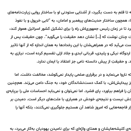
ا قلم به دست بگیرد، از آشنایی ستودنی او با ساختار روایی زیارت‌نامه‌های
ها، همچون ساختار حدیث‌های پیغمبر و امامان، به “لابی خرپول و با نفوذ
د تا در زمان رئیس جمهوری‌اش راه را برای تشکیل کشور اسرائیل هموار کند،
ست چنان نوشت که […] نشان دهد حقیقت را می‌گوید”. چون حقیقت پس از
ی‌آید که در همراهی‌شان با این رخدادها به همان اندازه که از آنها تاثیر
 اردوگاه نیکی و پلیدی، قربانی ابدی و جلاد ازلی تقسیم کرده است، نیازی به
و حقیقتِ از پیش دانسته نامی جز اعتقاد یا ایمان ندارد.
که ناروا می‌نماید و در برقراری صلحی پایدار نمی‌کوشد، مخالفت داشت. اما
 روز پیدایش‌اش، با کمک دست‌نشاندگان خود، به جنگ دامن می‌زند. هم‌چنین
 فراهم بیاورد، پای فشرد. اما نمی‌توان و نمی‌باید احساسات ملی را برپایه‌ی
 خودش نیست و نتیجه‌ی خودش در همیاری با ملت‌های دیگر است. دمیدن بر
ر فاجعه‌هایی که امروز شاهد آن هستیم جلوگیری نمی‌کنند، بلکه آنها را
ی کلیشه‌هایشان و همتای واژه‌ای که برای نامیدن یهودیان به‌کار می‌برد، به