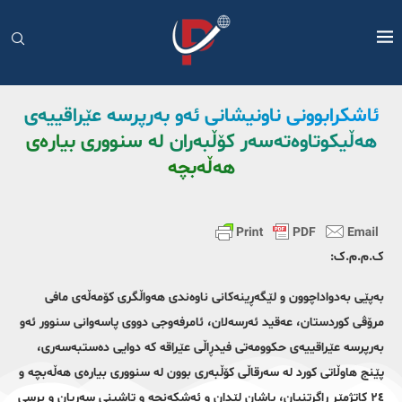
ئاشکرابوونی ناونیشانی ئەو بەرپرسە عێراقییەی
هەڵیکوتاوەتەسەر کۆڵبەران لە سنووری بیارەی
هەڵەبچە
ک.م.م.ک:
بەپێی بەدواداچوون و لێگەڕینەکانی ناوەندی هەواڵگری کۆمەڵەی مافی
مرۆڤی کوردستان، عەقید ئەرسەلان، ئامرفەوجی دووی پاسەوانی سنوور ئەو
بەرپرسە عێراقییەی حکوومەتی فیدڕاڵی عێراقە کە دوایی دەستبەسەری،
پێنج هاوڵاتی کورد لە سەرقاڵی کۆڵبەری بوون لە سنووری بیارەی هەڵەبچە و
٢٤ کاتژمێر ڕاگرتنیان، پاشان لێدان و ئەشکەنجە و تاشینی سەریان و برسی