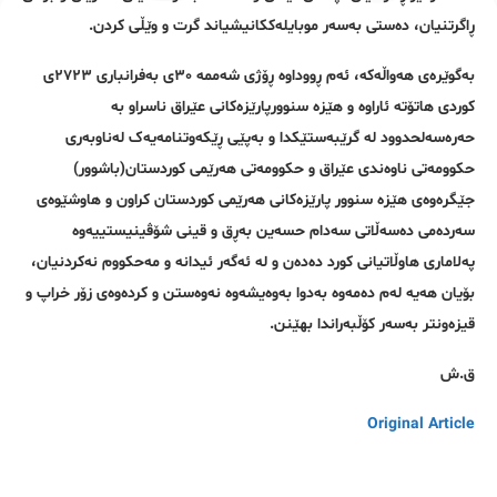
ڕاگرتنیان، دەستی بەسەر موبایلەککانیشیاند گرت و وێڵی کردن.
بەگوێرەی هەواڵەکە، ئەم ڕووداوە ڕۆژی شەممە ٣٠ی بەفرانباری ٢٧٢٣ی
کوردی هاتۆتە ئاراوە و هێزە سنوورپارێزەکانی عێراق ناسراو بە
حەرەسەلحدوود لە گرێبەستێکدا و بەپێی ڕێکەوتنامەیەک لەناوبەری
حکوومەتی ناوەندی عێراق و حکوومەتی هەرێمی کوردستان(باشوور)
جێگرەوەی هێزە سنوور پارێزەکانی هەرێمی کوردستان کراون و هاوشێوەی
سەردەمی دەسەڵاتی سەدام حسەین بەڕق و قینی شۆڤینیستییەوە
پەلاماری هاوڵاتیانی کورد دەدەن و لە ئەگەر ئیدانە و مەحکووم نەکردنیان،
بۆیان هەیە لەم دەمەوە بەدوا بەوەیشەوە نەوەستن و کردەوەی زۆر خراپ و
قیزەونتر بەسەر کۆڵبەراندا بهێنن.
ق.ش
Original Article