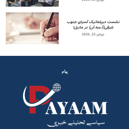
نشست دیپلماتیک آسیای جنوب
شرقی‌(آ.سه.آن) در مانیل!
جولای 25, 2026
پیام