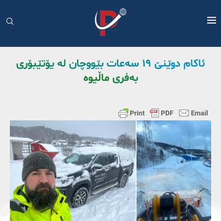
ئاکام دوێنێ ١٩ سەعات بێووچان لە یۆتێبۆری
بەفری ماڵیوە