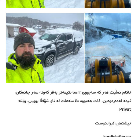
ئاکام دەڵیت هەر کە سەرووی ٢ سەنتیمەتر بەفر کەوتە سەر جادەکان،
ئیمە لەدەرەوەین. کات هەبووە ٤٠ سەعات لە ناو شۆفڵا بووین. وێنە:
Privat
نیشتمان ئیراندوست