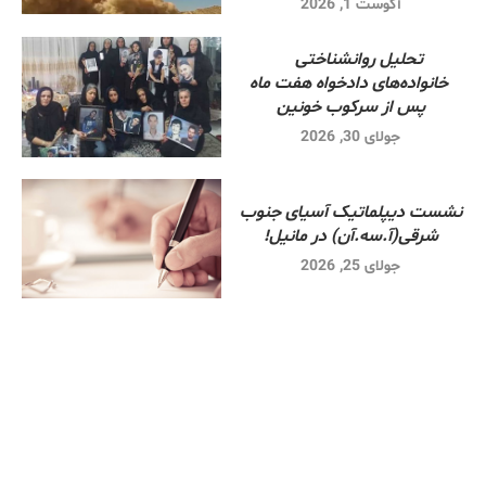
آگوست 1, 2026
تحلیل روانشناختی
خانواده‌های دادخواه هفت ماه
پس از سرکوب خونین
جولای 30, 2026
نشست دیپلماتیک آسیای جنوب
شرقی‌(آ.سه.آن) در مانیل!
جولای 25, 2026