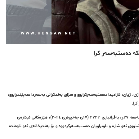
کە دەستبەسەر کرا
، ژیان، ئازادیدا دەستبەسەرکرابوو و سزای بەندکرانی بەسەردا سەپێندرابوو،
را.
بەپێی ڕاپۆرتی گەیشتوو بە ڕێکخراوی مافی مرۆڤی هەنگاو، نیوەڕۆی ڕۆژی چوارشەممە ٢٧ی بەفرانباری ٢٧٢٣ (١٧ی جەنیوەری ٢٠٢٤)، هێزەکانی ئیدارەی
تووی ئەو شارە و ناوبراویان دەستبەسەرکردووە و بۆ بەندیخانەی ئەو ناوەندە