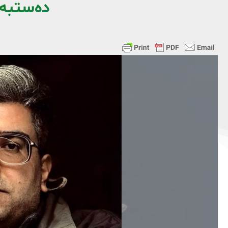
دەستبەس