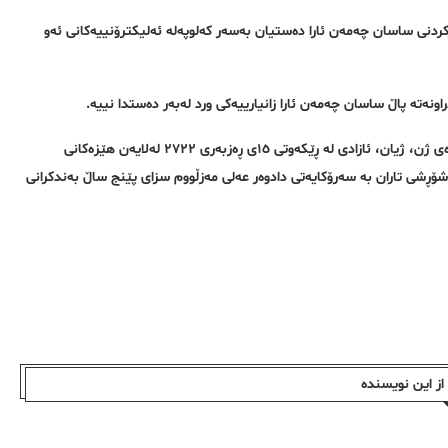
کردنی ساسان چەمەن ئارا دەستیان بەسەر کەلوپەلە ئەلیکترۆنییەکانی ئەو
ونەتە پاڵ ساسان چەمەن ئارا زانیارییەکی ورد لەبەر دەستدا نییە.
ساسان چەمەن ئارا، هونەرمەندی کوردی خەڵکی شاری ئیلام لە ڕەوتی بزووتنەوەی ژن، ژیان، ئازادی لە ڕێکەوتی ١٥ی ڕەزبەری ٢٧٢٢ لەلایەن هێزەکانی
اسدارانەوە دەستبەسەر کرا و دواتر لەلایەن لقی ٢٩ی دادگای شۆڕشی تاران بە سەرۆکایەتی دادوەر عەلی مەزڵووم سزای پێنج ساڵ بەندکرانی
ز این نویسندە