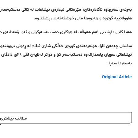
بەوتەی سەرچاوە ئاگادارەکان، هێزەکانی ئیدارەی ئیتلاعات لە کاتی دەستبەسەر
هاووڵاتییە گرتووە و هەروەها ماڵی خوشکەکەیان پشکنیوە.
هەتا کاتی داڕشتنی ئەم هەواڵە، لە هۆکاری دەستبەسەرکران و ئەو تۆمەتانەی درا
ئیتلاعاتی سوپای پ
بەسەردا سەپا.
Original Article
مطالب بیشتری ا