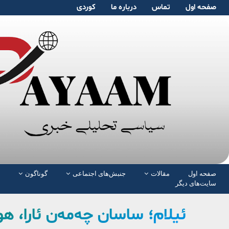
صفحە اول
تماس
دربارە ما
کوردی
صفحە اول
مقالات
جنبش‌های اجتماعی
گوناگون
سایت‌های دیگر
ئیلام؛ ساسان چەمەن ئارا، ه