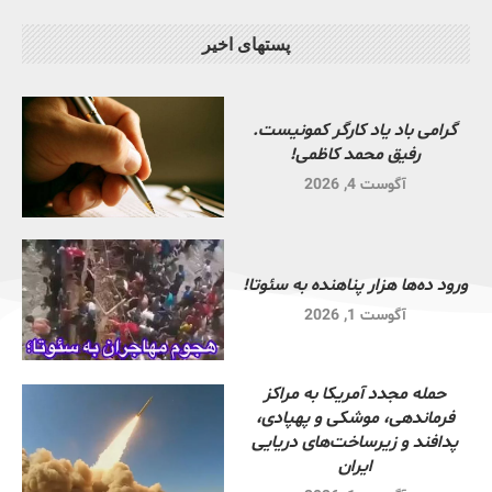
پستهای اخیر
گرامی باد یاد کارگر کمونیست.
رفیق محمد کاظمی!
آگوست 4, 2026
ورود ده‌ها هزار پناهنده به سئوتا!
آگوست 1, 2026
حمله مجدد آمریکا به مراکز
فرماندهی، موشکی و پهپادی،
پدافند و زیرساخت‌های دریایی
ایران