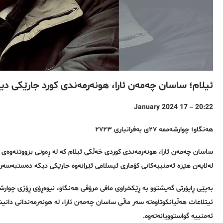
ئیلام؛ ساسان چەمەن ئارا، هونەرمەندی کورد جارێکی دی
20:22 – 17 January 2024
هەنگاو؛ چوارشەممە ٢٧ی بەفرانباری ٢٧٢٣
ساسان چەمەن ئارا، هونەرمەندی کوردی خەڵکی ئیلام کە لە ڕەوتی بزووتنەوەی ژن
لەلایەن هێزە ئەمنییەکانی کۆماری ئیسلامی ئێرانەوە جارێکی دیکە دەستبەسەر ک
ئیتلاعات هەڵیانکوتاوەتە سەر ماڵی ساسان چەمەن ئارا، لە هونەرمەندانی دانیش
ئەمنییە گواستوویانەتەوە.