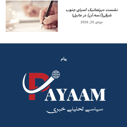
نشست دیپلماتیک آسیای جنوب
شرقی‌(آ.سه.آن) در مانیل!
جولای 25, 2026
پیام