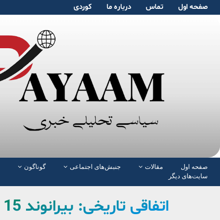
صفحە اول
تماس
دربارە ما
کوردی
صفحە اول
مقالات
جنبش‌های اجتماعی
گوناگون
سایت‌های دیگر
اتفاقی تاریخی: بیرانوند 15 ساله سهمیه المپیک گرفت