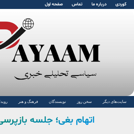
کوردی
دربارە ما
تماس
صفحە اول
سایت‌های دیگر
سخن روز
نویسندگان
فرهنگ و هنر
رویدا
اتهام بغی؛ جلسه بازپرسی