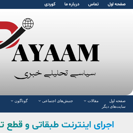
صفحە اول
تماس
دربارە ما
کوردی
صفحە اول
مقالات
جنبش‌های اجتماعی
گوناگون
سایت‌های دیگر
اجرای اینترنت طبقاتی و قطع ت