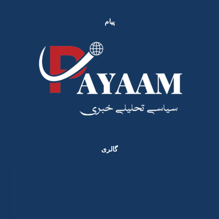
پیام
گالری