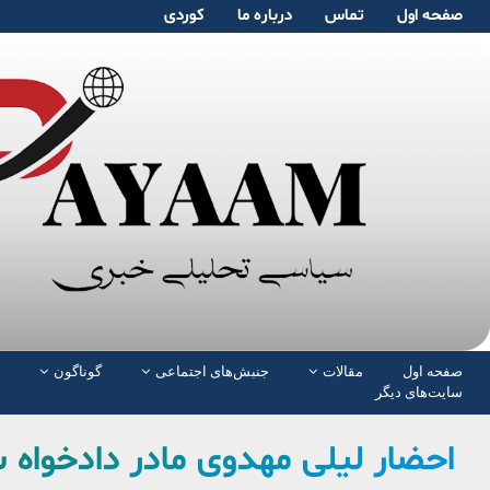
صفحە اول
تماس
دربارە ما
کوردی
صفحە اول
مقالات
جنبش‌های اجتماعی
گوناگون
سایت‌های دیگر
احضار لیلی مهدوی مادر دادخواه