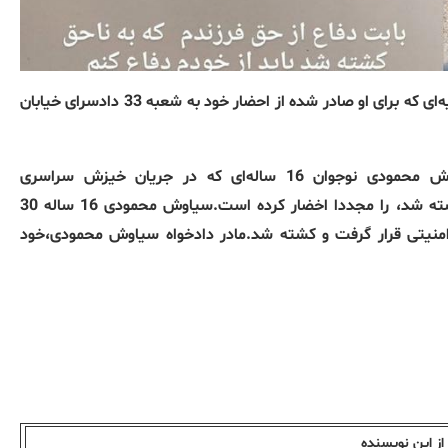
لیلی مهدوی مادر زنده‌یاد سیاوش محمودی با انتشار تصویری از ابلاغیه‌ای که برای او صادر شده از احضار خود به شعبه 33 دادسرای خیابان
دادسرای امنیتی تهران،لیلا مهدوی مادر دادخواه جانباخته سیاوش محمودی نوجوان 16 ساله‌ای که در جریان خیزش سراسری
“زن،زندگی،آزادی” در نتیجه تیراندازی مستقیم نیروهای امنیتی کشته شد، را مجددا اخضار کرده است.سیاوش محمودی 16 ساله 30
ماموران امنیتی قرار گرفت و کشته شد.مادر دادخواه سیاوش محمودی،خود
ز این نویسندە