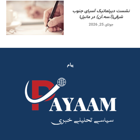
نشست دیپلماتیک آسیای جنوب
شرقی‌(آ.سه.آن) در مانیل!
جولای 25, 2026
پیام