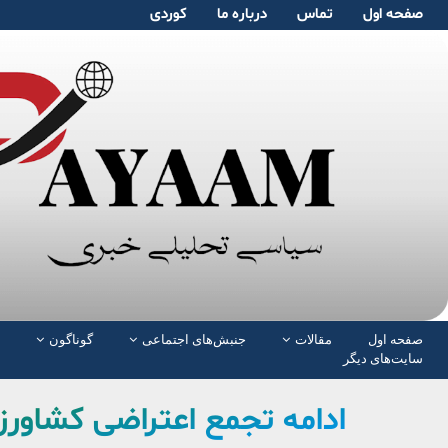
صفحە اول
تماس
دربارە ما
کوردی
صفحە اول
مقالات
جنبش‌های اجتماعی
گوناگون
سایت‌های دیگر
ادامه تجمع اعتراضی کشاورز