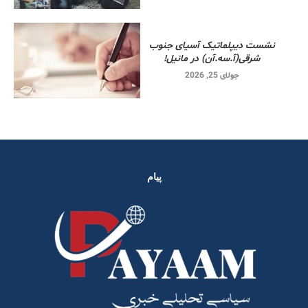
نشست دیپلماتیک آسیای جنوب
شرقی‌(آ.سه.آن) در مانیل!
جولای 25, 2026
پیام