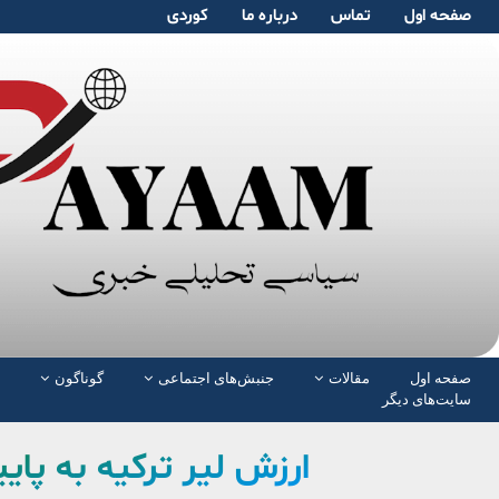
صفحە اول
تماس
دربارە ما
کوردی
صفحە اول
مقالات
جنبش‌های اجتماعی
گوناگون
سایت‌های دیگر
ارزش لیر ترکیه به پا