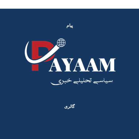
پیام
گالری