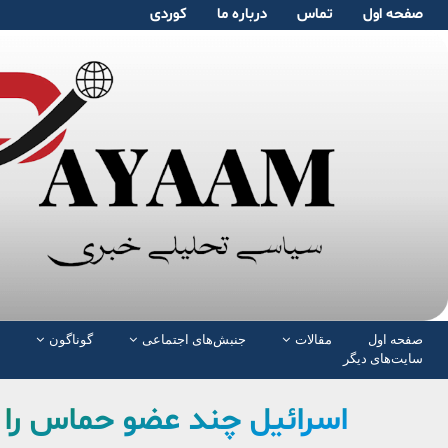
صفحە اول
تماس
دربارە ما
کوردی
صفحە اول
مقالات
جنبش‌های اجتماعی
گوناگون
سایت‌های دیگر
اسرائیل چند عضو حماس را 