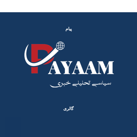
پیام
گالری