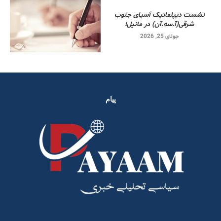
نشست دیپلماتیک آسیای جنوب
شرقی‌(آ.سه.آن) در مانیل!
جولای 25, 2026
پیام