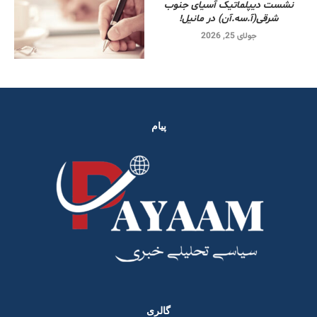
نشست دیپلماتیک آسیای جنوب
شرقی‌(آ.سه.آن) در مانیل!
جولای 25, 2026
پیام
گالری