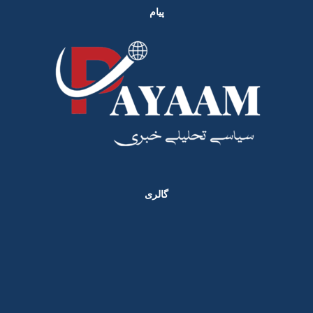
پیام
گالری