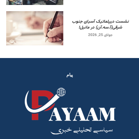
نشست دیپلماتیک آسیای جنوب
شرقی‌(آ.سه.آن) در مانیل!
جولای 25, 2026
پیام