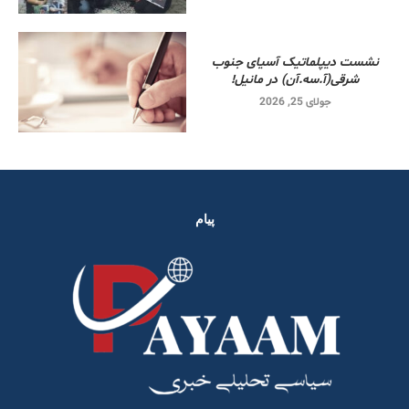
نشست دیپلماتیک آسیای جنوب
شرقی‌(آ.سه.آن) در مانیل!
جولای 25, 2026
پیام