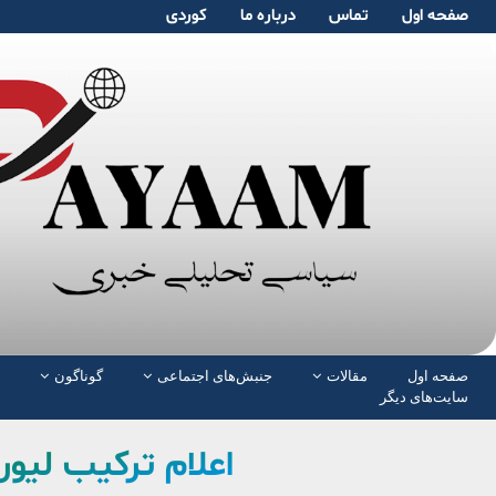
صفحە اول
تماس
دربارە ما
کوردی
صفحە اول
مقالات
جنبش‌های اجتماعی
گوناگون
سایت‌های دیگر
اعلام ترکیب لیور