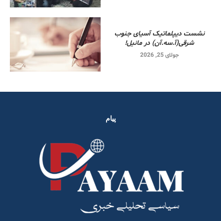
نشست دیپلماتیک آسیای جنوب
شرقی‌(آ.سه.آن) در مانیل!
جولای 25, 2026
پیام