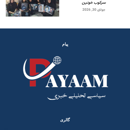
سرکوب خونین
جولای 30, 2026
پیام
گالری