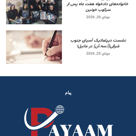
خانواده‌های دادخواه هفت ماه پس از
سرکوب خونین
جولای 30, 2026
نشست دیپلماتیک آسیای جنوب
شرقی‌(آ.سه.آن) در مانیل!
جولای 25, 2026
پیام