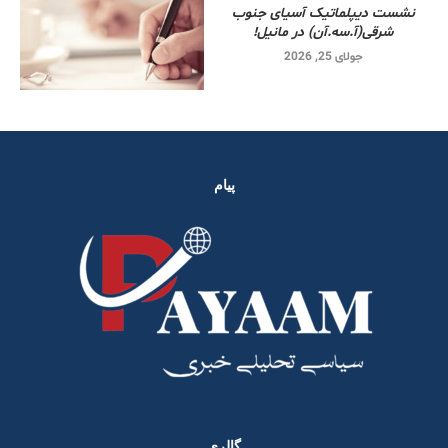
نشست دیپلماتیک آسیای جنوب
شرقی‌(آ.سه.آن) در مانیل!
جولای 25, 2026
پیام
گالری