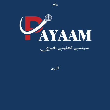
پیام
گالری