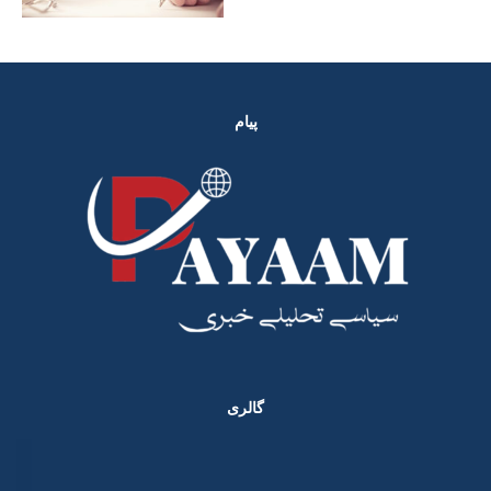
پیام
گالری