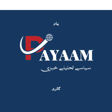
پیام
گالری