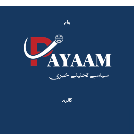
پیام
گالری