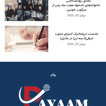
تحلیل روانشناختی
خانواده‌های دادخواه هفت ماه پس از
سرکوب خونین
جولای 30, 2026
نشست دیپلماتیک آسیای جنوب
شرقی‌(آ.سه.آن) در مانیل!
جولای 25, 2026
پیام