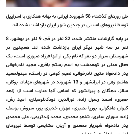
طی روزهای گذشته، 58 شهروند ایرانی به بهانه همکاری با اسراییل
توسط نیروهای امنیتی در چندین شهر ایران بازداشت شده اند.
بر پایه گزارشات منتشر شده، 22 نفر در قم، 9 نفر در بوشهر، 8
نفر در سه شهر دیگر ایران بازداشت شده اند. همچنین در
شهرستان سرباز دو نفر که نام یکی از آنها فرزاد صبوری است، یک
فعال مدنی در کوهدشت به اسم رستم باقری، مجید نادرخوانی
پدر دادخواه متین نادرخوانی، نعیم کوهی در راسک، عبدولحمید
هاشم زهی در ایرانشهر و 13 شهروند در شهرهای مهاباد، بوکان،
سقز، دهگلان و پیرانشهر که اسامی آنها عبارت است از: زاهد
حجری، اسعد رسول زاده، نورالدین دودکانلومیلان، امید رش،
کیوان مامگولی، پوریا نصیری، مهران خدیری پور، سروش یوسف
زاده، سوران سفری، شاهو محمدی، محمد زندکریمی، علی محمدی
پدر دادخواه شهریار محمدی و آریان مشایخی توسط نیروهای