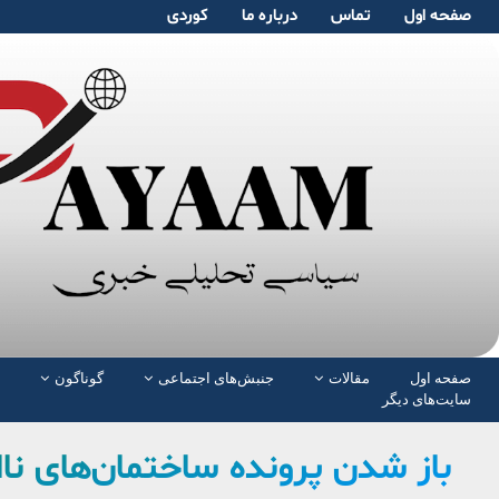
صفحە اول
تماس
دربارە ما
کوردی
صفحە اول
مقالات
جنبش‌های اجتماعی
گوناگون
سایت‌های دیگر
باز شدن پرونده ساختمان‌های ناا