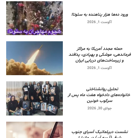
ورود ده‌ها هزار پناهنده به سئوتا!
آگوست 1, 2026
حمله مجدد آمریکا به مراکز
فرماندهی، موشکی و پهپادی، پدافند
و زیرساخت‌های دریایی ایران
آگوست 1, 2026
تحلیل روانشناختی
خانواده‌های دادخواه هفت ماه پس از
سرکوب خونین
جولای 30, 2026
نشست دیپلماتیک آسیای جنوب
شرقی‌(آ.سه.آن) در مانیل!