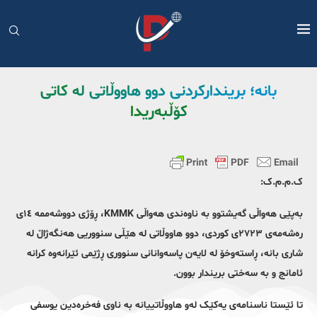
بانە؛ بریندارکردنی دوو هاووڵاتی له کاتی
کۆڵبەریدا
ک.م.م.ک:
بەپێی هەواڵی گەیشتوو بە ناوەندی هەواڵی ‏KMMK، ڕۆژی دووشەممە ١٤ی
رەشەمەی ٢٧٢٣ی کوردی، دوو هاووڵاتی لە هێڵی سنووریی هەنگەژاڵ لە
شاری بانە، ڕاستەوخۆ لە لایەن پاسەوانانی سنووری ڕژێمی ئێرانەوە کرانە
ئامانج و بە سەختی بریندار بوون.
تا ئێستا ناسنامەی یەکێک لەو هاووڵاتییانە بە ناوی فەخرەدین یوسفی