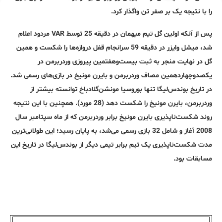
را با نتیجه یک بر صفر تن واگذار کرد.
پس از آنکه اولین گل تیم میهمان در دقیقه 25 توسط VAR مردود اعلام
شد، میشل وایزر در دقیقه 59 سرانجام قفل دروازه‌ها را شکست و همین
گل در نهایت منجر به ثبت بیست‌و‌هفتمین پیروزی وردربرمن در
یکصد‌و‌چهاردهمین مصاف وردربرمن و بایرن مونیخ در بازی‌‌های رسمی شد.
در تاریخ بوندس‌لیگا تنها بوروسیا مونشن‌گلادباخ توانسته بیشتر از
وردربرمن، بایرن مونیخ را شکست دهد (28 مورد). همچنین با این نتیجه
روند شکست‌ناپذیری بایرن مونیخ برابر وردربرمن که از ماه سپتامبر سال
2008 آغاز و شامل 32 بازی رسمی می‌شد، به پایان رسید؛ این طولانی‌ترین
مدت شکست‌‌ناپذیری یک تیم برابر تیمی دیگر از بوندس‌لیگا در تاریخ این
مسابقات بود.