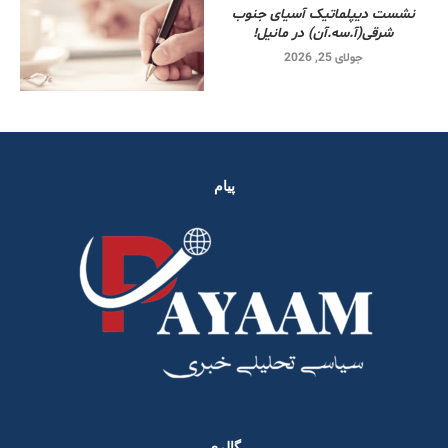
نشست دیپلماتیک آسیای جنوب
شرقی‌(آ.سه.آن) در مانیل!
جولای 25, 2026
پیام
گالری