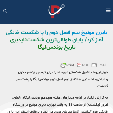
بایرن مونیخ نیم فصل دوم را با شکست خانگی
آغاز کرد/ پایان طولانی‌ترین شکست‌ناپذیری
تاریخ بوندس‌لیگا
باواریایی‌ها با قبول شکستی غیرمنتظره برابر تیم چهاردهم جدول
رده‌بندی‌، نخستین هفته از نیم فصل دوم بوندس‌لیگا را پشت سر
گذاشت.
به گزارش ایلنا، در ادامه دیدارهای هفته هجدهم بوندس‌لیگای آلمان،
امروز (یکشنبه) از ساعت 18 به وقت تهران، بایرن مونیخ در ورزشگاه
خانگی خود آلیانتس آره‌نا میزبان وردربرمن بود و برخلاف انتظار این بازی