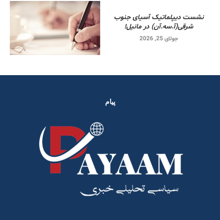
نشست دیپلماتیک آسیای جنوب
شرقی‌(آ.سه.آن) در مانیل!
جولای 25, 2026
پیام