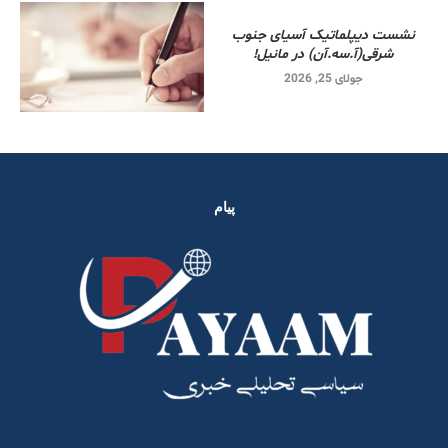
نشست دیپلماتیک آسیای جنوب
شرقی‌(آ.سه.آن) در مانیل!
جولای 25, 2026
پیام