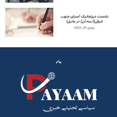
نشست دیپلماتیک آسیای جنوب
شرقی‌(آ.سه.آن) در مانیل!
جولای 25, 2026
پیام