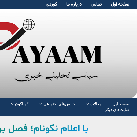
صفحە اول
تماس
دربارە ما
کوردی
صفحە اول
مقالات
جنبش‌های اجتماعی
گوناگون
سایت‌های دیگر
با اعلام نکونام؛ فصل بر