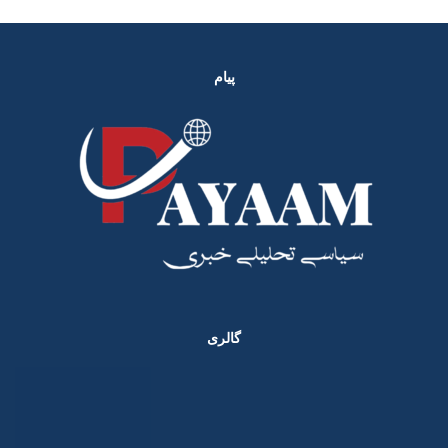
پیام
گالری