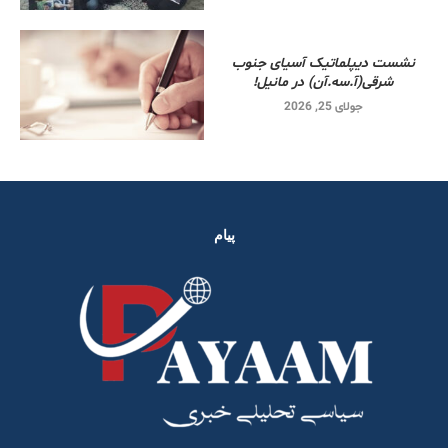
نشست دیپلماتیک آسیای جنوب
شرقی‌(آ.سه.آن) در مانیل!
جولای 25, 2026
پیام