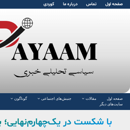
صفحە اول
تماس
دربارە ما
کوردی
صفحە اول
مقالات
جنبش‌های اجتماعی
گوناگون
سایت‌های دیگر
با شکست در یک‌چهارم‌نهایی؛ پا