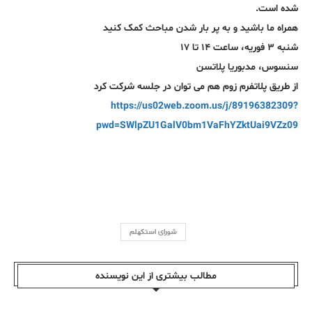
شده است.
همراه ما باشید و به پر بار شدن مباحث کمک کنید
شنبه ۳ فوریه، ساعت ۱۴ تا ۱۷
سنسوس، مدبوریا پلاتسن
از طریق پلاتفرم زوم هم می توان در جلسه شرکت کرد
https://us02web.zoom.us/j/89196382309?
pwd=SWlpZU1GalV0bm1VaFhYZktUai9VZz09
شورای استکهلم
مطالب بیشتری از این نویسندە