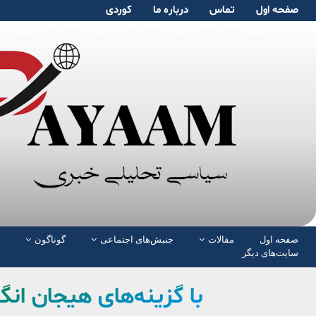
صفحە اول
تماس
دربارە ما
کوردی
صفحە اول
مقالات
جنبش‌های اجتماعی
گوناگون
سایت‌های دیگر
با گزینه‌های هیجان ان