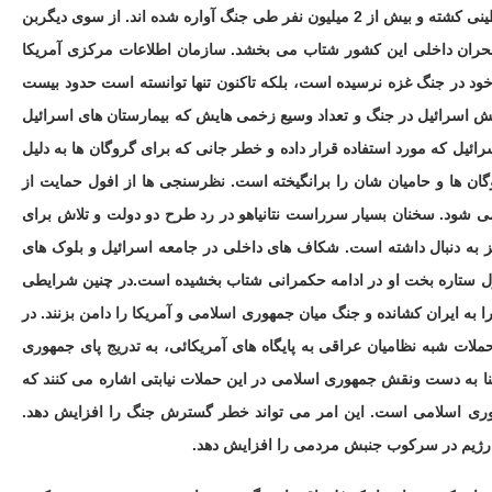
دادگاه اشاره کرد که، اطلاعات نشان می دهد که بیش از 25 هزار نفر فلسطینی کشته و بیش از 2 میلیون نفر طی جنگ آواره شده اند. از سوی دیگربن
بحران داخلی این کشور شتاب می بخشد. سازمان اطلاعات مرکزی آمریکا
خود در جنگ غزه نرسیده است، بلکه تاکنون تنها توانسته است حدود بیست
تش اسرائیل در جنگ و تعداد وسیع زخمی هایش که بیمارستان های اسرائیل
یل که مورد استفاده قرار داده و خطر جانی که برای گروگان ها به دلیل
گان ها و حامیان شان را برانگیخته است. نظرسنجی ها از افول حمایت از
 می شود. سخنان بسیار سرراست نتانیاهو در رد طرح دو دولت و تلاش برای
ز به دنبال داشته است. شکاف های داخلی در جامعه اسرائیل و بلوک های
افول ستاره بخت او در ادامه حکمرانی شتاب بخشیده است.در چنین شرایطی
 به ایران کشانده و جنگ میان جمهوری اسلامی و آمریکا را دامن بزنند. در
ملات شبه نظامیان عراقی به پایگاه های آمریکائی، به تدریج پای جمهوری
لنا به دست ونقش جمهوری اسلامی در این حملات نیابتی اشاره می کنند که
هوری اسلامی است. این امر می تواند خطر گسترش جنگ را افزایش دهد.
رژیم در سرکوب جنبش مردمی را افزایش دهد.