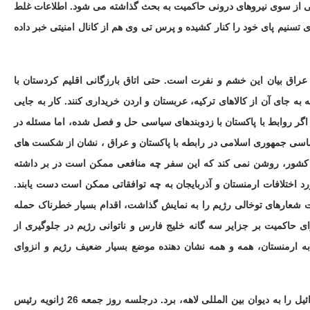
حتی از سوی نیروهای درونی حاکمیت به بحث گذاشته می شود. اطلاعات غلط
تسنیم پای خود را کنار کشیده و پرس تی وی هم از کانال امنیتی خبر داده
راق بیان این خشم و نفرت است. حتی اتاق بارزگانی اقلیم کردستان با
به جای آن از کالاهای ترکیه، عربستان و اردن خریداری کنند. کار به جایی
اگر روابط با پاکستان با زدوبندهای سیاسی حل و فصل شده، اما مسئله در
سی جمهوری اسلامی در رابطه با پاکستان و عراق ، نشان از شکست های
و کشور، روشن نمی کند که این سفر چه منافعی ممکن است در بر داشته
 اختلافات ارمنستان و آذربایجان به چه توافقاتی ممکن است دست یابند.
 شعارهای توخالی رژیم را به نمایش گذاشت، اقدام بسیار خطرناک حمله
ای حاکمیت بر جزایر سه گانه خلیج فارس و ناتوانی رژیم در جلوگیری از
ه ارمنستان، همه و همه نشان دهنده موضع بسیار ضعیف رژیم و انزوای
پنجم- آفریقای جنوبی پرونده نسل کشی مردم فلسطین توسط دولت اسرائیل را به دیوان بین المللی لاهه، برد. درجلسه روز جمعه 26 ژانویه رئیس