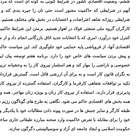
ششم- وضعیت اقتصادی کشور در شرایط کنونی به گونه ای است که مردم از
آنهم در شرایطی که حاکمیت مجبور است حتی نان را جیره بندی کند و 
شرایطی روزانه شاهد اعتراضات و اعتصابات در بخش های مختلف هستیم. از
کارگران گروه ملی صنعتی فولاد در اهواز هستیم. برمتن این شرایط حاک
کنترل خود درآورد، امری که با انتخابات جدید اتاق بازرگانی انجام داد و ا
اقتصادی آنها، از فروپاشی پایه حمایتی خود جلوگیری کند. این سیاست حا
و پیش بردن سیاست های خاص خود را دارد. برنامه هفتم توسعه بیان
خصوصی و ناراضی را مهار کند و هم استثمار نیروی کار را به وحشیانه تر
نه نگران قانون کار است و نه برای آن ارزشی قائل است. گسترش قرارداد
تکیه بر توافقات شفاهی کارفرما و کارگران، استفاده گسترده از نیروی ک
پذیرتری قرار دارند، استفاده از نیروی کار زنان و بویژه زنان مهاجر، همه
همه بخش های اقتصادی حاکم می شود. نگاهی به طرح های گوناگون رژیم در
طبقه کارگر و سایر جنبش ها در صورت پیوند دادن مطالبات خود با یکدیگر و
خود را برای مقابله با تعرض حاکمیت وارد صحنه مبارزه طبقاتی جاری ساخته
حکومت اسلامی و ایجاد جامعه ای آزاد و سوسیالیستی دگرگون سازند.