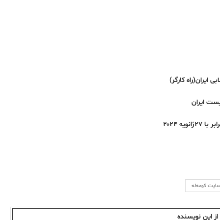
بی ایران(راه کارگر)
ست ایران
 سایت کومەلە
ز این نویسندە