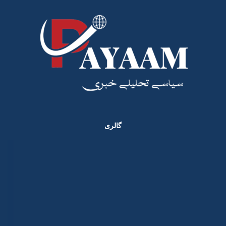
گالری