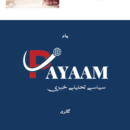
پیام
گالری