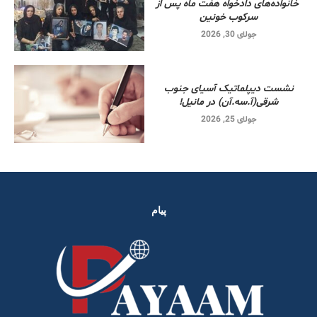
خانواده‌های دادخواه هفت ماه پس از
سرکوب خونین
جولای 30, 2026
نشست دیپلماتیک آسیای جنوب
شرقی‌(آ.سه.آن) در مانیل!
جولای 25, 2026
پیام